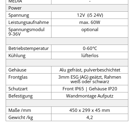
MEDIA
-
Power
Spannung
12V (i5 24V)
Leistungsaufnahme
max. 60W
Spannungsmodul
optional
9-36V
Betriebstemperatur
0-60°C
Kühlung
lüfterlos
Gehäuse
Alu gefräst, pulverbeschichtet
Frontglas
3mm ESG (AG) geätzt, Rahmen
weiß oder schwarz
Schutzart
Front IP65 | Gehäuse IP20
Befestigung
Wandmontage Aufputz
Maße /mm
450 x 299 x 45 mm
Gewicht /kg
4,2